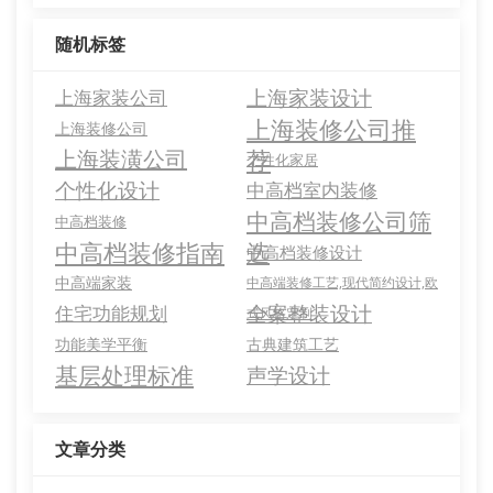
随机标签
上海家装设计
上海家装公司
上海装修公司推
上海装修公司
荐
上海装潢公司
个性化家居
个性化设计
中高档室内装修
中高档装修公司筛
中高档装修
中高档装修指南
选
中高档装修设计
中高端家装
中高端装修工艺,现代简约设计,欧
全案整装设计
住宅功能规划
式风格定制
功能美学平衡
古典建筑工艺
基层处理标准
声学设计
文章分类