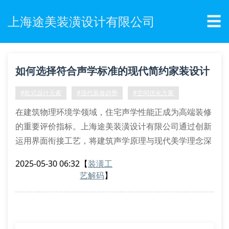
☰
上海途美装潢设计有限公司
如何选择符合声学标准的现代简约家装设计
方案？
#欧式设计元素
#现代装修趋势
#空间优化方案
在建筑物理环境学领域，住宅声学性能正成为高端装修
的重要评价指标。上海途美装潢设计有限公司通过创新
运用界面衔接工艺，将建筑声学原理与现代美学理念深
度融合，开创了功能性空间设计的全新范式。
2025-05-30 06:32
【
装潢工
空间声学优化关键技术
艺解码
】
采用多孔梯度吸声结构优化混响时间
实施弹性隔声层构造提升撞击声隔声量
运用声学扩散体改善室内声场均匀度
配置主动降噪系统实现动态声环境控制