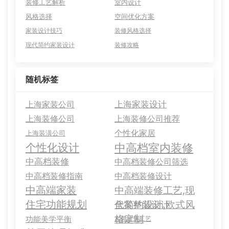
装修工艺解析
室内设计
风格选择
空间优化方案
家装设计技巧
装修风格选择
现代简约家装设计
装修攻略
随机标签
上海家装设计
上海家装公司
上海装修公司
上海装修公司推荐
个性化家居
上海装潢公司
中高档室内装修
个性化设计
中高档装修
中高档装修公司筛选
中高档装修指南
中高档装修设计
中高端家装
中高端装修工艺,现
住宅功能规划
代简约设计,欧式风
全案整装设计
格定制
功能美学平衡
古典建筑工艺