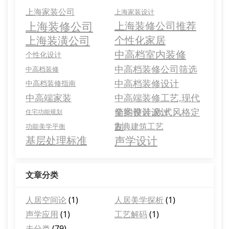
上海家装公司
上海家装设计
上海装修公司
上海装修公司推荐
上海装潢公司
个性化家居
中高档室内装修
个性化设计
中高档装修公司筛选
中高档装修
中高档装修设计
中高档装修指南
中高端家装
中高端装修工艺,现代
简约设计,欧式风格定
全案整装设计
住宅功能规划
制
古典建筑工艺
功能美学平衡
基层处理标准
声学设计
文章分类
人居空间论
(1)
人居美学探析
(1)
声学应用
(1)
工艺解码
(1)
未分类
(79)