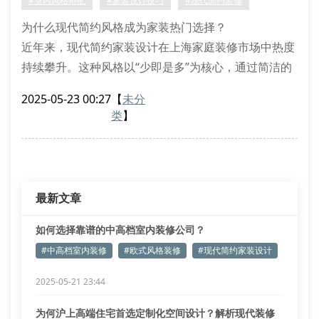
#室内风格搭配
#家装设计技巧
#现代简约装修
工艺验收标准：重点检查瓷砖铺贴平整度、电路隐蔽工
为什么现代简约风格成为家装热门选择？
程等细
近年来，现代简约家装设计在上海家庭装修市场中热度
持续攀升。这种风格以“少即是多”为核心，通过简洁的
线条、中性色调和功能性布局，为居住者营造出清爽舒
2025-05-23 00:27
【
未分
适的居家氛围。途美装潢设计团队发现，80%的年轻业
类
】
主在初次沟通时，都会主动提出希望融入个性化家居装
修元素，同时保留简约的视觉基调。
实现现代简约风的三大核心要素
空间规划是成功的关键。通过拆除非承重墙、
最新文章
如何选择靠谱的中高档室内装修公司？
#中高档室内装修
#欧式风格装修
#现代简约家装设计
2025-05-21 23:44
为何沪上高端住宅首选定制化空间设计？解析现代装修