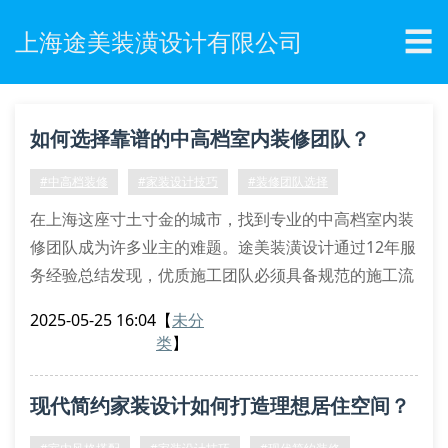
☰
上海途美装潢设计有限公司
如何选择靠谱的中高档室内装修团队？
#中高档装修
#家装设计技巧
#装修团队选择
在上海这座寸土寸金的城市，找到专业的中高档室内装
修团队成为许多业主的难题。途美装潢设计通过12年服
务经验总结发现，优质施工团队必须具备规范的施工流
程管理和系统的设计方案解析能力。特别是在处理复式
2025-05-25 16:04
【
未分
楼装修时，需要兼顾空间动线规划与功能区域划分的双
类
】
重标准。
三大核心要素不可忽视
现代简约家装设计如何打造理想居住空间？
材料环保认证：正规厂商提供的检测报告应包含甲醛释
放量等关键指标