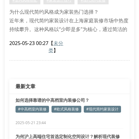
#室内风格搭配
#家装设计技巧
#现代简约装修
工艺验收标准：重点检查瓷砖铺贴平整度、电路隐蔽工
为什么现代简约风格成为家装热门选择？
程等细
近年来，现代简约家装设计在上海家庭装修市场中热度
持续攀升。这种风格以“少即是多”为核心，通过简洁的
线条、中性色调和功能性布局，为居住者营造出清爽舒
2025-05-23 00:27
【
未分
适的居家氛围。途美装潢设计团队发现，80%的年轻业
类
】
主在初次沟通时，都会主动提出希望融入个性化家居装
修元素，同时保留简约的视觉基调。
实现现代简约风的三大核心要素
空间规划是成功的关键。通过拆除非承重墙、
最新文章
如何选择靠谱的中高档室内装修公司？
#中高档室内装修
#欧式风格装修
#现代简约家装设计
2025-05-21 23:44
为何沪上高端住宅首选定制化空间设计？解析现代装修