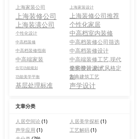
上海家装公司
上海家装设计
上海装修公司
上海装修公司推荐
上海装潢公司
个性化家居
中高档室内装修
个性化设计
中高档装修公司筛选
中高档装修
中高档装修设计
中高档装修指南
中高端家装
中高端装修工艺,现代
简约设计,欧式风格定
全案整装设计
住宅功能规划
制
古典建筑工艺
功能美学平衡
基层处理标准
声学设计
文章分类
人居空间论
(1)
人居美学探析
(1)
声学应用
(1)
工艺解码
(1)
未分类
(79)