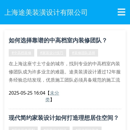
☰
上海途美装潢设计有限公司
如何选择靠谱的中高档室内装修团队？
#中高档装修
#家装设计技巧
#装修团队选择
在上海这座寸土寸金的城市，找到专业的中高档室内装
修团队成为许多业主的难题。途美装潢设计通过12年服
务经验总结发现，优质施工团队必须具备规范的施工流
程管理和系统的设计方案解析能力。特别是在处理复式
2025-05-25 16:04
【
未分
楼装修时，需要兼顾空间动线规划与功能区域划分的双
类
】
重标准。
三大核心要素不可忽视
现代简约家装设计如何打造理想居住空间？
材料环保认证：正规厂商提供的检测报告应包含甲醛释
放量等关键指标