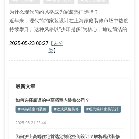
#室内风格搭配
#家装设计技巧
#现代简约装修
工艺验收标准：重点检查瓷砖铺贴平整度、电路隐蔽工
为什么现代简约风格成为家装热门选择？
程等细
近年来，现代简约家装设计在上海家庭装修市场中热度
持续攀升。这种风格以“少即是多”为核心，通过简洁的
线条、中性色调和功能性布局，为居住者营造出清爽舒
2025-05-23 00:27
【
未分
适的居家氛围。途美装潢设计团队发现，80%的年轻业
类
】
主在初次沟通时，都会主动提出希望融入个性化家居装
修元素，同时保留简约的视觉基调。
实现现代简约风的三大核心要素
空间规划是成功的关键。通过拆除非承重墙、
最新文章
如何选择靠谱的中高档室内装修公司？
#中高档室内装修
#欧式风格装修
#现代简约家装设计
2025-05-21 23:44
为何沪上高端住宅首选定制化空间设计？解析现代装修