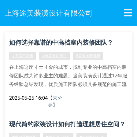
☰
上海途美装潢设计有限公司
如何选择靠谱的中高档室内装修团队？
#中高档装修
#家装设计技巧
#装修团队选择
在上海这座寸土寸金的城市，找到专业的中高档室内装
修团队成为许多业主的难题。途美装潢设计通过12年服
务经验总结发现，优质施工团队必须具备规范的施工流
程管理和系统的设计方案解析能力。特别是在处理复式
2025-05-25 16:04
【
未分
楼装修时，需要兼顾空间动线规划与功能区域划分的双
类
】
重标准。
三大核心要素不可忽视
现代简约家装设计如何打造理想居住空间？
材料环保认证：正规厂商提供的检测报告应包含甲醛释
放量等关键指标