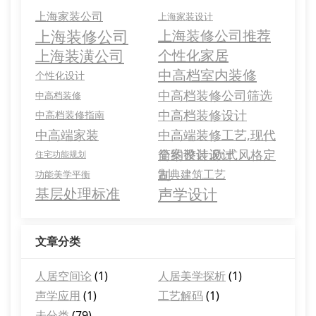
上海家装公司
上海家装设计
上海装修公司
上海装修公司推荐
上海装潢公司
个性化家居
中高档室内装修
个性化设计
中高档装修公司筛选
中高档装修
中高档装修设计
中高档装修指南
中高端家装
中高端装修工艺,现代
简约设计,欧式风格定
全案整装设计
住宅功能规划
制
古典建筑工艺
功能美学平衡
基层处理标准
声学设计
文章分类
人居空间论
(1)
人居美学探析
(1)
声学应用
(1)
工艺解码
(1)
未分类
(79)